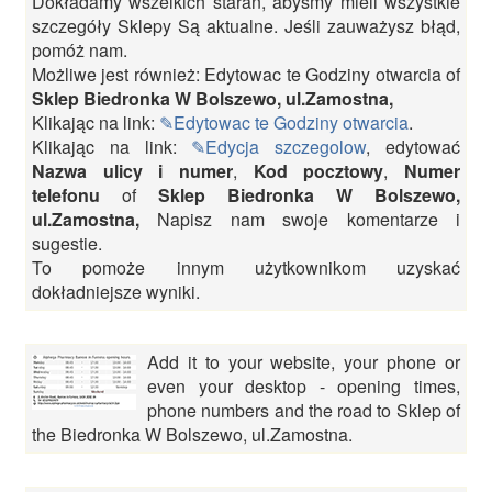
Dokładamy wszelkich starań, abyśmy mieli wszystkie
szczegóły Sklepy Są aktualne. Jeśli zauważysz błąd,
pomóż nam.
Możliwe jest również: Edytowac te Godziny otwarcia of
Sklep Biedronka W Bolszewo, ul.Zamostna,
Klikając na link:
✎Edytowac te Godziny otwarcia
.
Klikając na link:
✎Edycja szczegolow
, edytować
Nazwa ulicy i numer
,
Kod pocztowy
,
Numer
telefonu
of
Sklep Biedronka W Bolszewo,
ul.Zamostna,
Napisz nam swoje komentarze i
sugestie.
To pomoże innym użytkownikom uzyskać
dokładniejsze wyniki.
Add it to your website, your phone or
even your desktop - opening times,
phone numbers and the road to Sklep of
the Biedronka W Bolszewo, ul.Zamostna.