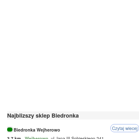
Najblizszy sklep Biedronka
Czytaj wiecej
Biedronka Wejherowo
3.7 km
-
Wejherowo
, ul.Jana III Sobieskiego 241