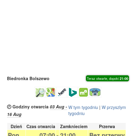
Biedronka Bolszewo
Teraz otwarte, dopoki
21:00
🕗 Godziny otwarcia
03 Aug -
W tym tygodniu
|
W przyszlym
tygodniu
16 Aug
Dzień
Czas otwarcia
Zamknieciem
Przerwa
Pon.
07:00
-
21:00
Bez przerwy